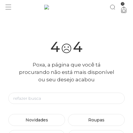
0
você merece 30% OFF pra comemorar com a gente
aproveita!
4
4
Poxa, a página que você tá
procurando não está mais disponível
ou seu desejo acabou
Novidades
Roupas