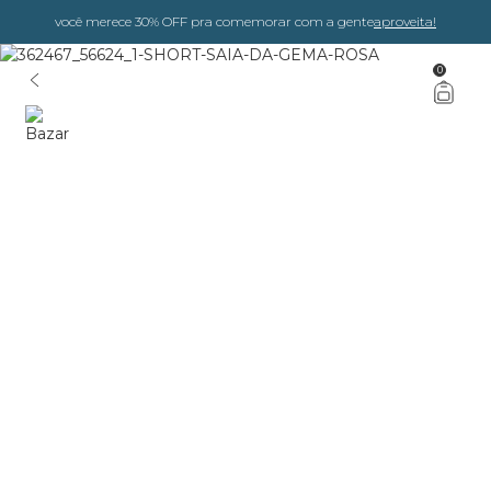
você merece 30% OFF pra comemorar com a gente
aproveita!
0