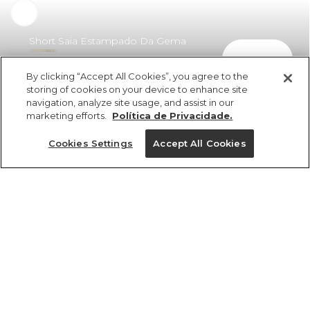
Short Saia Estampado Da Gema
comprar
Rosa
By clicking “Accept All Cookies”, you agree to the
R$ 298,00
R$ 181,78
storing of cookies on your device to enhance site
navigation, analyze site usage, and assist in our
marketing efforts.
Política de Privacidade.
Cookies Settings
Accept All Cookies
ref 362467_56624
Short Saia
Estampado Da
Tamanhos
Tamanhos
Tamanhos
Tamanhos
Gema Rosa
R$ 298,00
R$ 181,78
PP
PP
PP
PP
P
P
P
P
GG
M
M
M
M
G
G
G
GG
GG
GG
G
tamanhos
1 un.