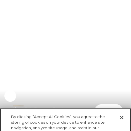
Short Saia Encanto Das Araras
comprar
R$ 259,00
By clicking “Accept All Cookies”, you agree to the
storing of cookies on your device to enhance site
navigation, analyze site usage, and assist in our