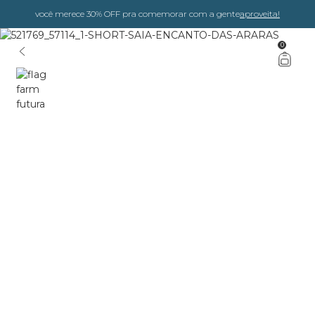
você merece 30% OFF pra comemorar com a gente
aproveita!
0