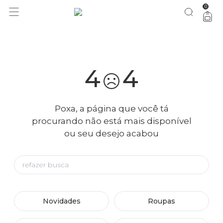
0
você merece 30% OFF pra comemorar com a gente
aproveita!
4
4
Poxa, a página que você tá
procurando não está mais disponível
ou seu desejo acabou
Novidades
Roupas