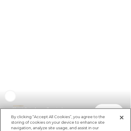
Short Saia Amor Tropical
comprar
R$ 259,00
By clicking “Accept All Cookies”, you agree to the
storing of cookies on your device to enhance site
navigation, analyze site usage, and assist in our