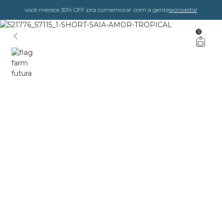
você merece 30% OFF pra comemorar com a gente
aproveita!
0