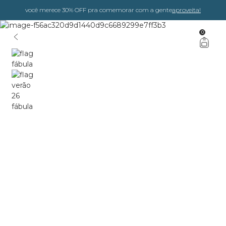
você merece 30% OFF pra comemorar com a gente
aproveita!
0