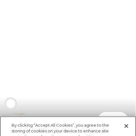
Short Nino Listras
comprar
R$ 249,00
R$ 124,50
By clicking “Accept All Cookies”, you agree to the
storing of cookies on your device to enhance site