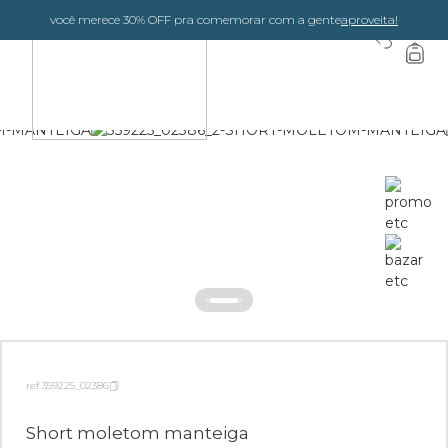
você merece 30% OFF pra comemorar com a gente
aproveita!
0
ref 359225_02386
Short moletom manteiga