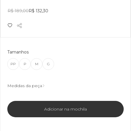
R$ 189,00
R$ 132,30
Tamanhos
PP
P
M
G
Medidas da peça
Adicionar na mochila