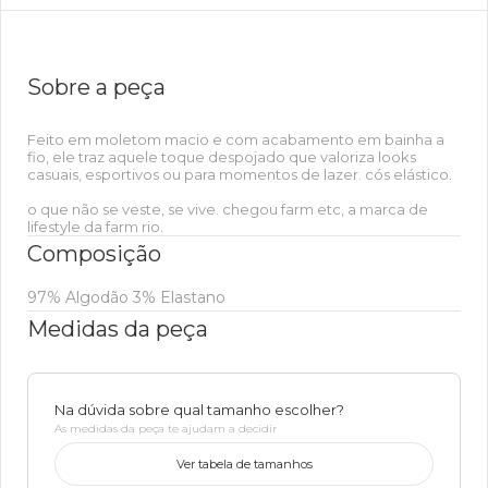
Sobre a peça
Feito em moletom macio e com acabamento em bainha a
fio, ele traz aquele toque despojado que valoriza looks
casuais, esportivos ou para momentos de lazer. cós elástico.
o que não se veste, se vive. chegou farm etc, a marca de
lifestyle da farm rio.
Composição
97% Algodão 3% Elastano
Medidas da peça
Na dúvida sobre qual tamanho escolher?
As medidas da peça te ajudam a decidir
Ver tabela de tamanhos