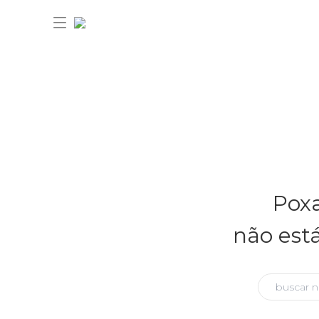
30% OFF ANIVERSÁRIO FARM
Novidades
Poxa
Roupas
Novidades
não est
Bazar
Roupas
Ver tudo
FARM Etc
Bazar