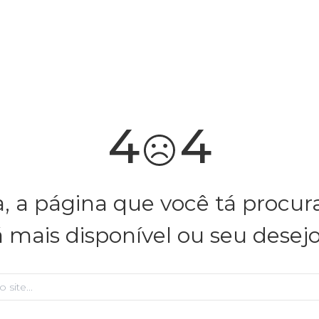
você merece 30% OFF pra comemorar com a gente
aproveita!
4
4
, a página que você tá procu
á mais disponível ou seu desej