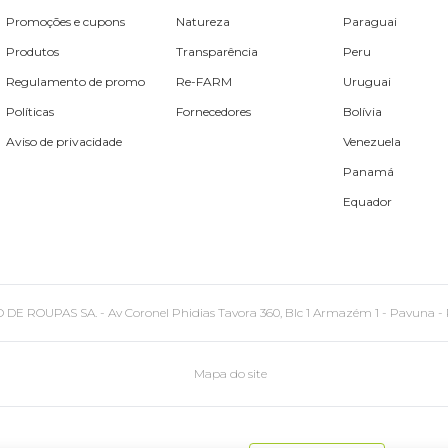
Promoções e cupons
Natureza
Paraguai
Produtos
Transparência
Peru
Regulamento de promo
Re-FARM
Uruguai
Políticas
Fornecedores
Bolívia
Aviso de privacidade
Venezuela
Panamá
Equador
PAS SA. - Av Coronel Phidias Tavora 360, Blc 1 Armazém 1 - Pavuna - Rio de
Mapa do site