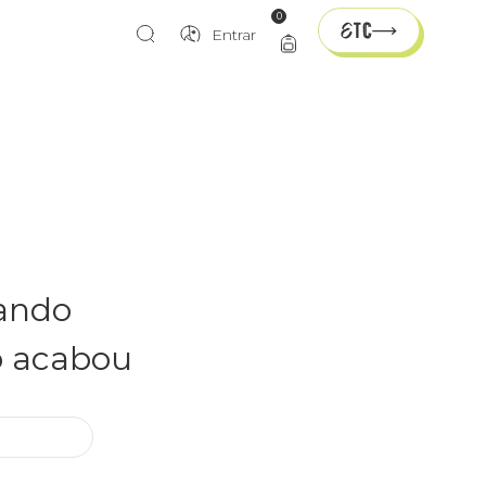
0
Entrar
rando
o acabou