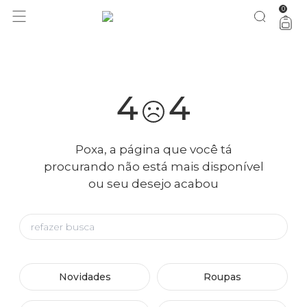
0
você merece 30% OFF pra comemorar com a gente
aproveita!
4
4
Poxa, a página que você tá
procurando não está mais disponível
ou seu desejo acabou
Novidades
Roupas