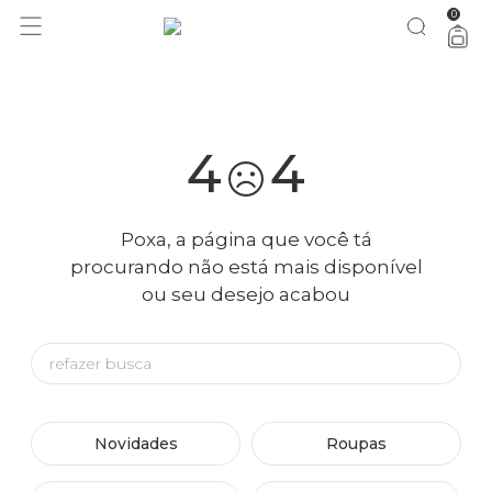
0
você merece 30% OFF pra comemorar com a gente
aproveita!
4
4
Poxa, a página que você tá
procurando não está mais disponível
ou seu desejo acabou
Novidades
Roupas