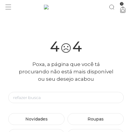
0
você merece 30% OFF pra comemorar com a gente
aproveita!
4
4
Poxa, a página que você tá
procurando não está mais disponível
ou seu desejo acabou
Novidades
Roupas