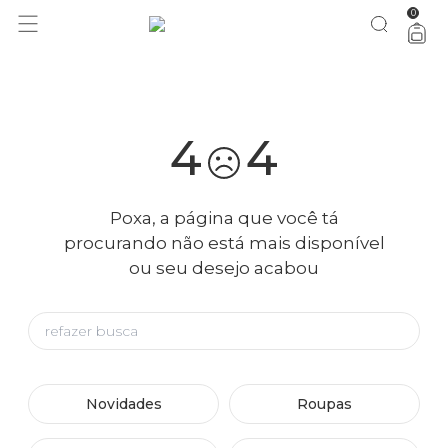
0
você merece 30% OFF pra comemorar com a gente
aproveita!
4
4
Poxa, a página que você tá
procurando não está mais disponível
ou seu desejo acabou
Novidades
Roupas