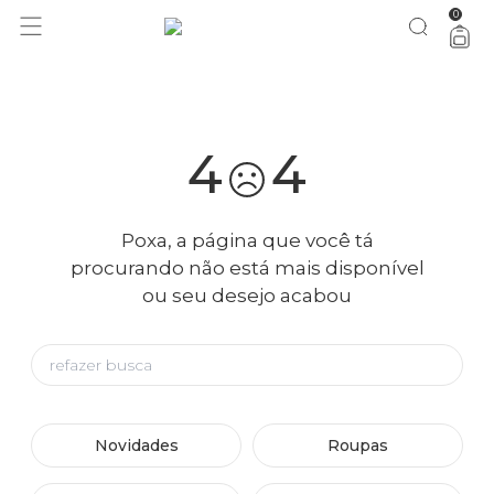
0
você merece 30% OFF pra comemorar com a gente
aproveita!
4
4
Poxa, a página que você tá
procurando não está mais disponível
ou seu desejo acabou
Novidades
Roupas