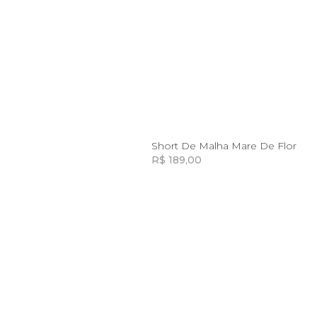
12
8
10
12
14
a
Short De Malha Mare De Flor
R$ 189,00
Incluir na mochila
Incluir na mochila
Incluir na mochila