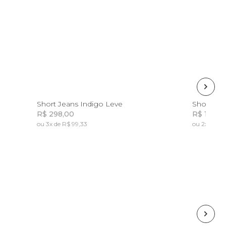
8
10
12
14
Short Jeans Indigo Leve
Short De
R$ 298,00
R$ 198,0
ou 3x de R$ 99,33
ou 2x de R$
Incluir na mochila