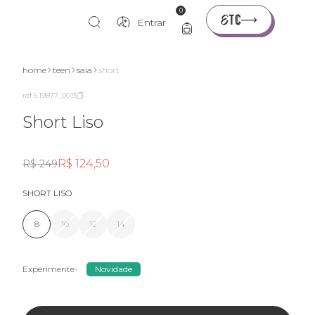
0
Entrar
home
teen
saia
short
ref 5.19877_0013
Short Liso
R$ 124,50
R$ 249
SHORT LISO
8
10
12
14
Experimente
Novidade