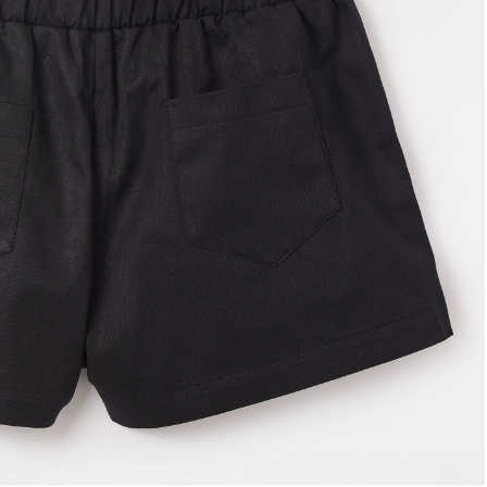
Lancheira
Lenço
Mala
Meia
Necessaire
Óculos de sol
Pin e patch