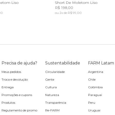
10
12
14
8
10
12
letom Liso
Short De Moletom Liso
R$ 198,00
00
ou 2x de R$ 99,00
Incluir na mochila
Incluir na mochila
Precisa de ajuda?
Sustentabilidade
FARM Latam
Meus pedidos
Circularidade
Argentina
Troca e devolução
Gente
Chile
Entrega
Cultura
Colômbia
Promoções e cupons
Natureza
Paraguai
Produtos
Transparência
Peru
Regulamento de promo
Re-FARM
Uruguai