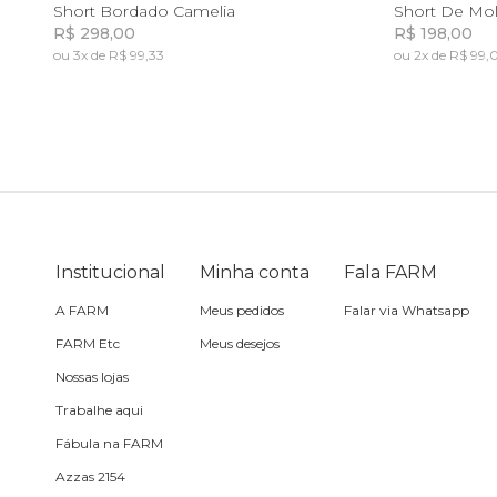
8
10
8
Short Bordado Camelia
Short De Mo
R$ 298,00
R$ 198,00
Travesseiro
ou 3x de R$ 99,33
ou 2x de R$ 99,
Incluir na mochila
Vela
Institucional
Minha conta
Fala FARM
A FARM
Meus pedidos
Falar via Whatsapp
FARM Etc
Meus desejos
Nossas lojas
Trabalhe aqui
Fábula na FARM
Azzas 2154