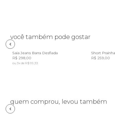
Planner
Pochete
Porta
incenso e
você também pode gostar
incensário
Porta
isqueiro
8
10
12
14
Saia Jeans Barra Desfiada
Short Prainh
R$ 298,00
R$ 259,00
Sabonete
ou 3x de R$ 99,33
Incluir na mochila
Skate
Sling
quem comprou, levou também
Toalha