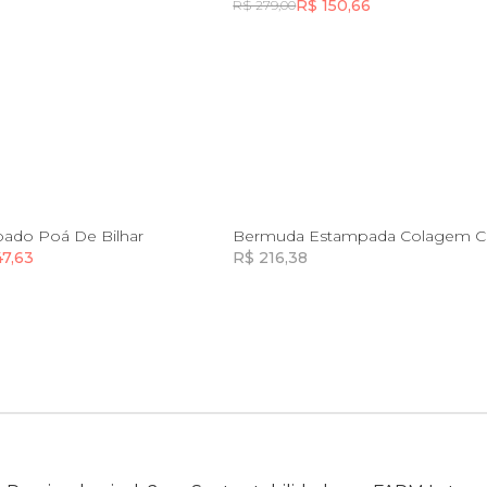
R$ 150,66
R$ 279,00
Incluir na mochila
Incluir na mochila
PP
P
PP
P
pado Poá De Bilhar
Bermuda Estampada Colagem Ca
47,63
R$ 216,38
Incluir na mochila
Incluir na mochila