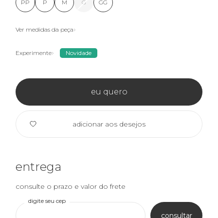
PP
P
M
G
GG
Ver medidas da peça
Experimente
Novidade
eu quero
adicionar aos desejos
entrega
consulte o prazo e valor do frete
digite seu cep
consultar