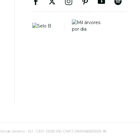
 Janeiro - RJ - CEP: 21535-510. CNPJ: 09.611.669/0005-18