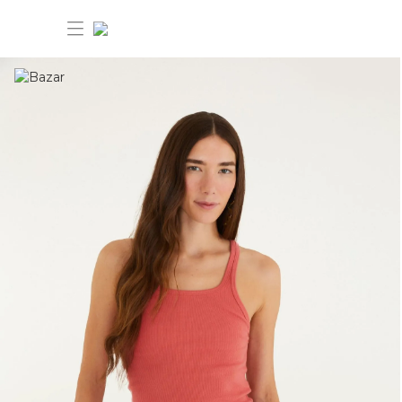
30% OFF ANIVERSÁRIO FARM
Novidades
Roupas
Novidades
Bazar
Roupas
Ver tudo
FARM Etc
Bazar