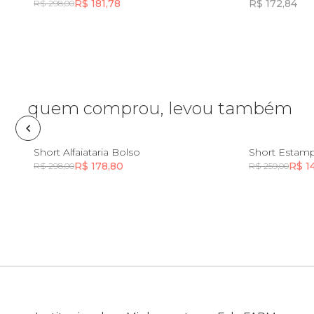
R$ 181,78
R$ 172,84
R$ 298,00
Frescobol
Incluir na mochila
Lancheira
quem comprou, levou também
Lenço
PP
Mala
P
M
GG
Short Alfaiataria Bolso
Short Estam
R$ 178,80
R$ 1
R$ 298,00
R$ 259,00
Incluir na mochila
Meia
Necessaire
Óculos de sol