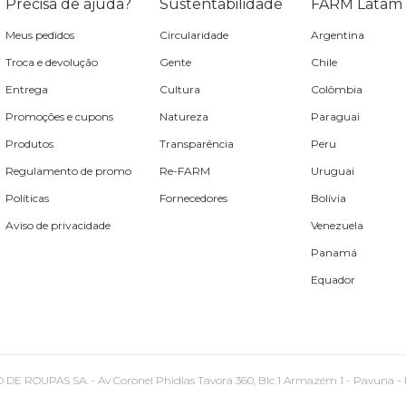
Precisa de ajuda?
Sustentabilidade
FARM Latam
Meus pedidos
Circularidade
Argentina
Troca e devolução
Gente
Chile
Entrega
Cultura
Colômbia
Promoções e cupons
Natureza
Paraguai
Produtos
Transparência
Peru
Regulamento de promo
Re-FARM
Uruguai
Políticas
Fornecedores
Bolívia
Aviso de privacidade
Venezuela
Panamá
Equador
PAS SA. - Av Coronel Phidias Tavora 360, Blc 1 Armazém 1 - Pavuna - Rio de