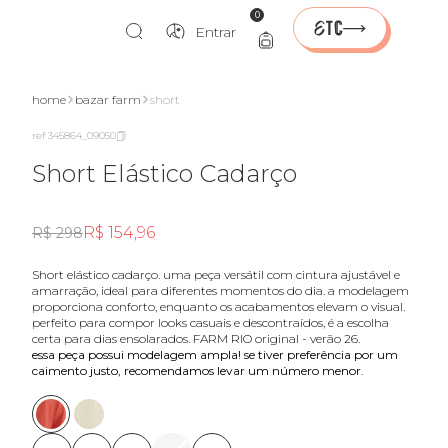
0
Entrar
home
bazar farm
short
ref 345864_09050
Short Elástico Cadarço
R$ 154,96
R$ 298
short elástico cadarço. uma peça versátil com cintura ajustável e
amarração, ideal para diferentes momentos do dia. a modelagem
proporciona conforto, enquanto os acabamentos elevam o visual.
perfeito para compor looks casuais e descontraídos, é a escolha
certa para dias ensolarados. FARM RIO original - verão 26.
essa peça possui modelagem ampla! se tiver preferência por um
caimento justo, recomendamos levar um número menor.