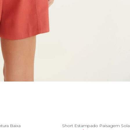
M
GG
PP
P
M
G
G
ntura Baixa
Short Estampado Paisagem Sola