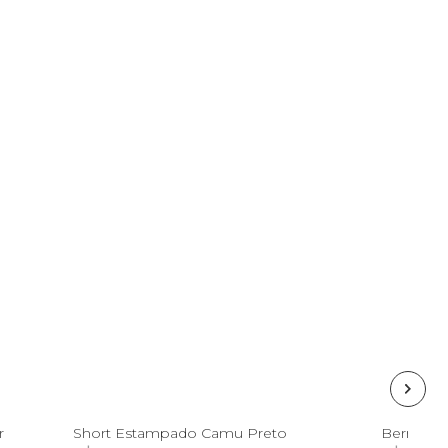
G
P
GG
r
Short Estampado Camu Preto
Bermuda 