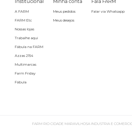
Institucional
Pin e patch
Minha conta
Fala FARM
A FARM
Meus pedidos
Falar via Whatsapp
Planner
FARM Etc
Meus desejos
Nossas lojas
Pochete
Trabalhe aqui
Porta
Fábula na FARM
incenso e
Azzas 2154
incensário
Multimarcas
Porta
Farm Friday
isqueiro
Fábula
Sabonete
Skate
FARM RIO CIDADE MARAVILHOSA INDUSTRIA E COMERCIO DE ROU
Sling