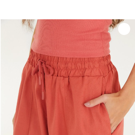
você merece 30% OFF pra comemorar com a gente
aproveita!
Experimente