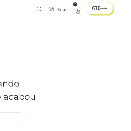
0
Entrar
rando
o acabou