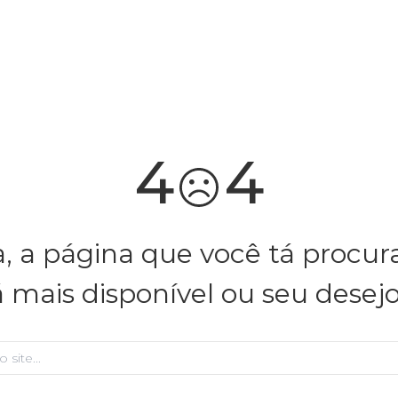
você merece 30% OFF pra comemorar com a gente
aproveita!
4
4
, a página que você tá procu
á mais disponível ou seu desej