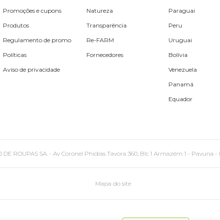
Promoções e cupons
Natureza
Paraguai
Produtos
Transparência
Peru
Regulamento de promo
Re-FARM
Uruguai
Políticas
Fornecedores
Bolívia
Aviso de privacidade
Venezuela
Panamá
Equador
PAS SA. - Av Coronel Phidias Tavora 360, Blc 1 Armazém 1 - Pavuna - Rio de
Mapa do site