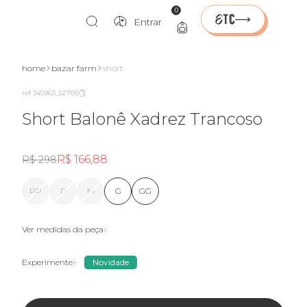
0
Entrar
home
bazar farm
short
ref 345963_52709
Short Balonê Xadrez Trancoso
R$ 166,88
R$ 298
PP
P
M
G
GG
Ver medidas da peça
Experimente
Novidade