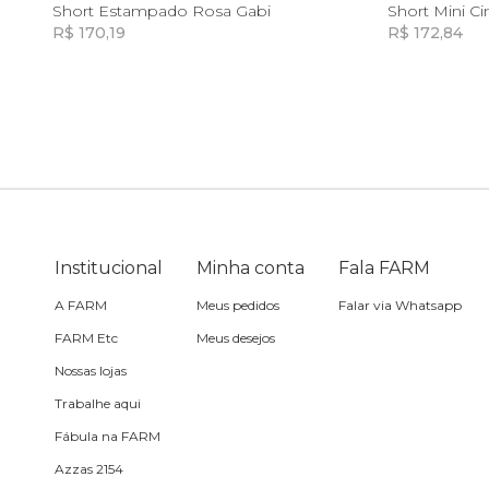
PP
P
M
GG
Short Estampado Rosa Gabi
Short Mini Ci
R$ 170,19
R$ 172,84
Skate
Incluir na mochila
Sling
Toalha
Travesseiro
Institucional
Minha conta
Fala FARM
Vela
A FARM
Meus pedidos
Falar via Whatsapp
FARM Etc
Meus desejos
Nossas lojas
Trabalhe aqui
Fábula na FARM
Azzas 2154