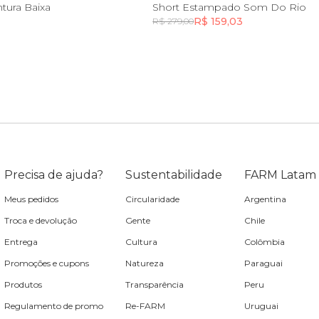
M
GG
PP
P
M
G
G
ntura Baixa
Short Estampado Som Do Rio
R$ 159,03
R$ 279,00
Incluir na mochila
Incluir na mochila
Precisa de ajuda?
Sustentabilidade
FARM Latam
Meus pedidos
Circularidade
Argentina
Troca e devolução
Gente
Chile
Entrega
Cultura
Colômbia
Promoções e cupons
Natureza
Paraguai
Produtos
Transparência
Peru
Regulamento de promo
Re-FARM
Uruguai