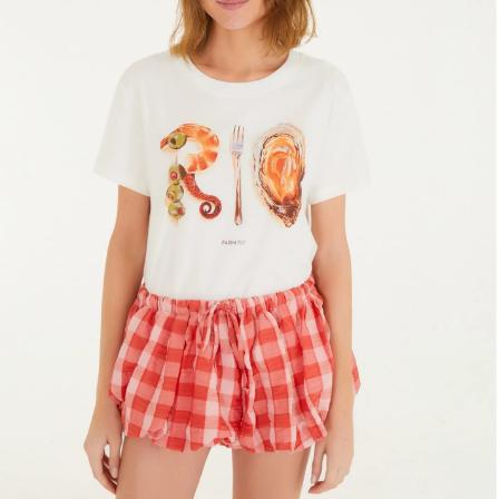
Estojo
Fone e headphone
Frescobol
Lancheira
Lenço
Mala
Meia