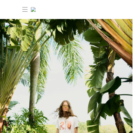
30% OFF ANIVERSÁRIO FARM
Novidades
Roupas
Novidades
Bazar
Roupas
Ver tudo
FARM Etc
Bazar