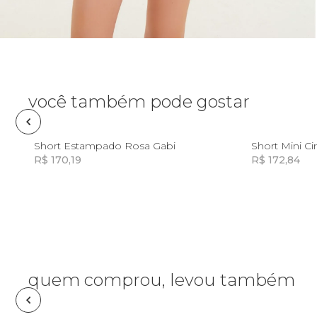
Necessaire
Óculos de sol
Pin e patch
você também pode gostar
Planner
PP
P
M
GG
Short Estampado Rosa Gabi
Short Mini Ci
R$ 170,19
R$ 172,84
Pochete
Incluir na mochila
Porta incenso e incensário
Porta isqueiro
quem comprou, levou também
Sabonete