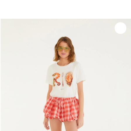
você merece 30% OFF pra comemorar com a gente
aproveita!
Experimente