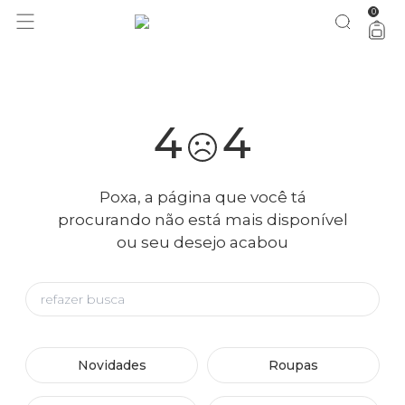
0
você merece 30% OFF pra comemorar com a gente
aproveita!
4
4
Poxa, a página que você tá
procurando não está mais disponível
ou seu desejo acabou
Novidades
Roupas