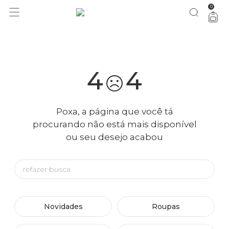
0
você merece 30% OFF pra comemorar com a gente
aproveita!
4
4
Poxa, a página que você tá
procurando não está mais disponível
ou seu desejo acabou
Novidades
Roupas