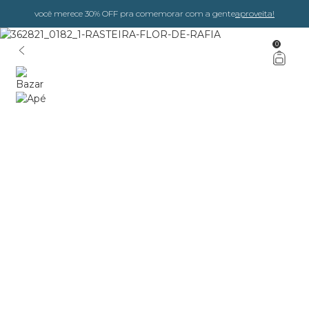
você merece 30% OFF pra comemorar com a gente
aproveita!
0