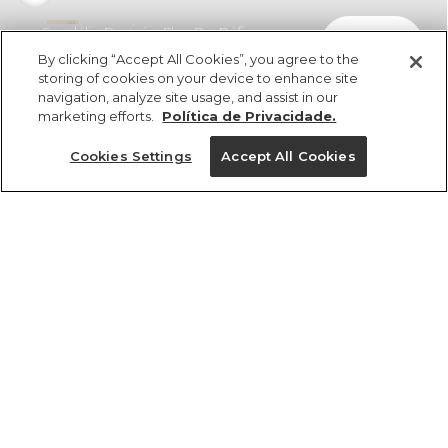
Sandália Rasteira Flor De Ráfia
comprar
R$ 498,00
R$ 249,00
By clicking “Accept All Cookies”, you agree to the
storing of cookies on your device to enhance site
navigation, analyze site usage, and assist in our
marketing efforts.
Política de Privacidade.
Cookies Settings
Accept All Cookies
ref 362821_0182
Sandália Rasteira
Flor De Ráfia
Tamanhos
R$ 498,00
R$ 249,00
2x R$ 124,50 sem juros
33
34
35
36
37
38
39
40
tamanhos
1 un.
1 un.
33
34
35
36
37
38
39
40
Ver medidas da peça