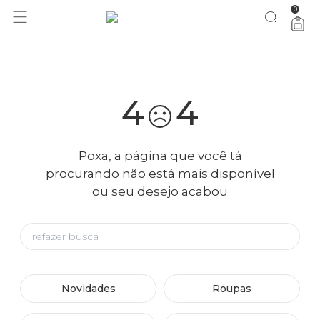
0
você merece 30% OFF pra comemorar com a gente
aproveita!
4
4
Poxa, a página que você tá
procurando não está mais disponível
ou seu desejo acabou
Novidades
Roupas