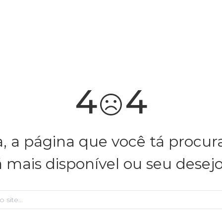
você merece 30% OFF pra comemorar com a gente
aproveita!
4
4
, a página que você tá procu
á mais disponível ou seu desej