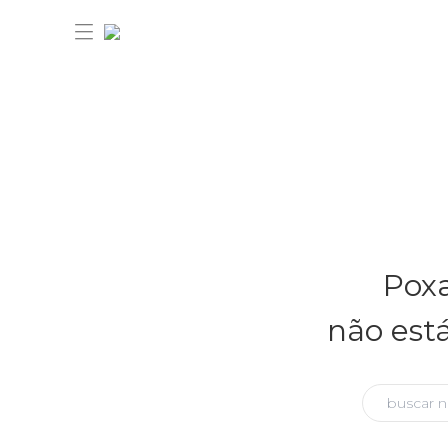
30% OFF ANIVERSÁRIO FARM
Novidades
Poxa
Roupas
Novidades
não est
Bazar
Roupas
Ver tudo
FARM Etc
Bazar