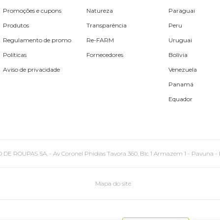
Promoções e cupons
Natureza
Paraguai
Produtos
Transparência
Peru
Regulamento de promo
Re-FARM
Uruguai
Políticas
Fornecedores
Bolívia
Aviso de privacidade
Venezuela
Panamá
Equador
PAS SA. - Av Coronel Phidias Tavora 360, Blc 1 Armazém 1 - Pavuna - Rio de
Mapa do site