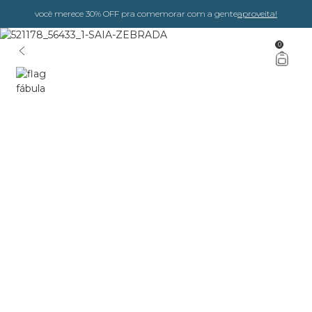
você merece 30% OFF pra comemorar com a gente
aproveita!
0