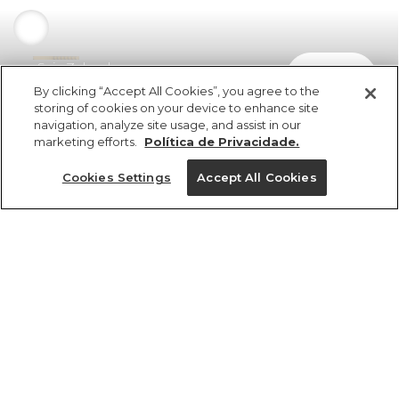
Saia Zebrada
comprar
R$ 289,00
By clicking “Accept All Cookies”, you agree to the
storing of cookies on your device to enhance site
navigation, analyze site usage, and assist in our
marketing efforts.
Política de Privacidade.
Cookies Settings
Accept All Cookies
ref 5.21178_56433
Saia Zebrada
vendido por parceiro FARM
saiba mais
Tamanhos
R$ 289,00
2x R$ 144,50 sem juros
2
4
6
8
10
tamanhos
1 un.