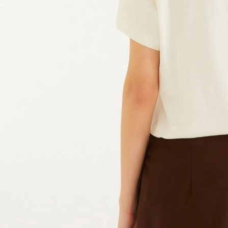
Globais
Teen (8 a 14 anos)
Projetos
Meninos
Casaco
Curto
Biquíni
Bike
LEV
Onça Bandana
Essenciais do dia a dia
Pra levar
Até R$50
Vestido
Ver tudo
Re-Farm cria
Cultura
Pra sua casa
Acessórios
Coleções
Teen (8 a 14
Projetos
Macacão
Maiô
Boia
Colecionáveis
Viagem
Até R$100
Macacão
Vestido
Ver tudo
Mil árvores por dia
anos)
Natureza
Farm futura
Saída de
CARNAVAL
Acessórios
Coleções
Bola
Esporte
Praia
Até R$200
Calça
Macacão
Camiseta
Yawanawa
praia
CARIOCA
Ver tudo
Circularidade
Adidas <3 FARM:
Canga
Boné
Viagem
Térmicos
Até R$300
Blusa
Camisa
Ver tudo
Verão 27
10 anos
Vestido
Transparência
Adidas <3
Caderno
Bem-estar
Papelaria
Colecionáveis
Saia e short
Bermuda
Papelaria
Alto Inverno 26
Flamengo
Macacão
Caixa de metal
Urbano
Decoração
Clássicos
Praia
Praia
Zumzum
Inverno 26
Blusa
Caixinha de som
Esporte
Calça
Fantasia
Short