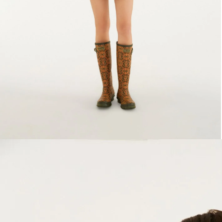
Partes de cima
Lançamento Verão 27
Ver tudo
Collabs
FARM Etc
Jeans na promo
As Cariocas
Vestidos
Ver tudo
Linhas
Collabs
Linha praia
Tá na vitrine
T-shirts
PP
Ver tudo
Vestidos
Em alta
Linhas
Blusas
P
30%OFF aniversário FARM Etc
Ver tudo
Ver tudo
Calçados
Em alta
Casacos
M
Bazar 30%OFF
Rip Curl
Praia
Blusas
Longo
Acessórios
Calçados
Saias
G
Produtos
Bic
Artesanais
Tendências
Casacos
Curto
Ver tudo
Infantil & teen
Acessórios
Calças
GG
Roupas
Havaianas
Lisos
Mais vendidos
Ver tudo
Saias
Produtos
Tendências
Midi
Bata
Ver tudo
Sustentabilidade
Infantil & teen
Shorts
Vestidos
Collabs
adidas
Re-farm jeans
Looks pro trabalho
Sandália
Ver tudo
Calças
Roupas
Liso
Regata
Pelinho
Ver tudo
Ver tudo
Ver tudo