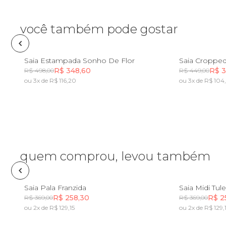
Fone e headphone
você também pode gostar
Frescobol
PP
P
M
G
GG
PP
Saia Estampada Sonho De Flor
Saia Croppe
R$ 348,60
R$ 3
R$ 498,00
R$ 449,00
Lancheira
ou 3x de R$ 116,20
ou 3x de R$ 104
Incluir na mochila
Lenço
Mala
quem comprou, levou também
Meia
PP
P
M
G
GG
PP
Saia Pala Franzida
R$ 258,30
R$ 2
Necessaire
R$ 369,00
R$ 369,00
ou 2x de R$ 129,15
ou 2x de R$ 129,
Incluir na mochila