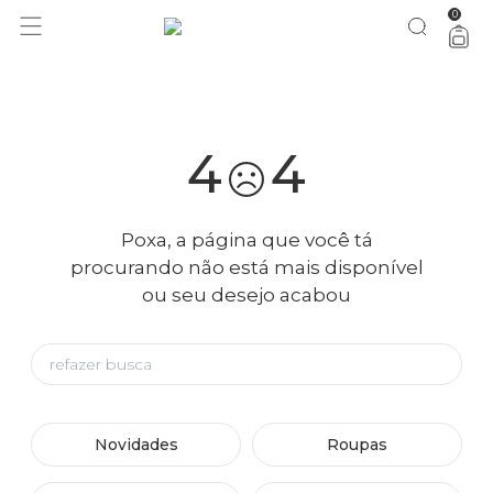
0
você merece 30% OFF pra comemorar com a gente
aproveita!
4
4
Poxa, a página que você tá
procurando não está mais disponível
ou seu desejo acabou
Novidades
Roupas