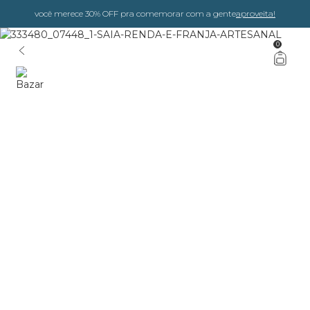
você merece 30% OFF pra comemorar com a gente
aproveita!
0