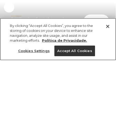
Experimente
Saia Renda e Franja Artesanal
comprar
R$ 698,00
By clicking “Accept All Cookies”, you agree to the
storing of cookies on your device to enhance site
navigation, analyze site usage, and assist in our
marketing efforts.
Política de Privacidade.
Cookies Settings
Accept All Cookies
ref 333480_07448
Saia Renda e Franja
Artesanal
Tamanhos
R$ 698,00
6x R$ 116,33 sem juros
PP
P
M
G
GG
tamanhos
1 un.