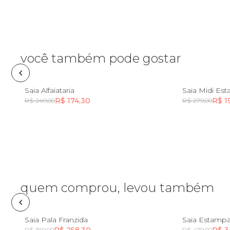
Fone e headphone
Frescobol
você também pode gostar
Lancheira
PP
P
M
G
GG
PP
Saia Alfaiataria
Saia Midi Es
R$ 174,30
R$ 1
R$ 249,00
R$ 279,00
Lenço
Incluir na mochila
Mala
Meia
quem comprou, levou também
Necessaire
PP
P
M
G
GG
Saia Pala Franzida
Saia Estampa
R$ 258,30
R$ 3
R$ 369,00
R$ 479,00