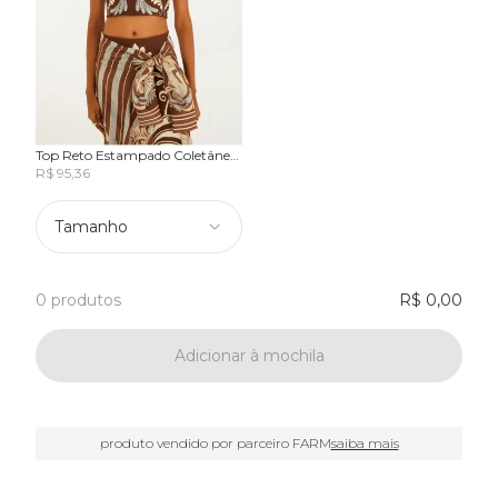
Top Reto Estampado Coletânea
Tropical
R$ 95,36
Tamanho
0 produtos
R$ 0,00
Adicionar à mochila
produto vendido por parceiro FARM
saiba mais