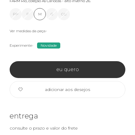
FARM Rio, coleção As Cariocas - alto inverno 26.
PP
P
M
G
GG
Ver medidas da peça
Experimente
Novidade
eu quero
adicionar aos desejos
entrega
consulte o prazo e valor do frete