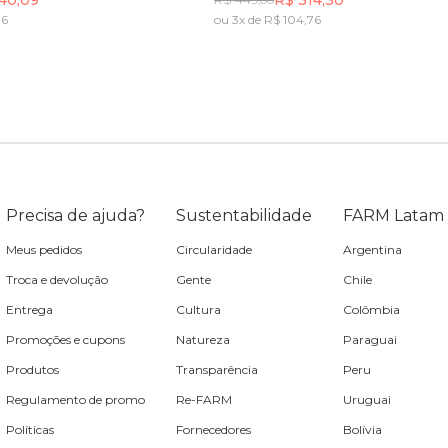
36
ou 3x de R$ 104,76
Incluir na mochila
Incluir na mochila
Incluir na mochila
Precisa de ajuda?
Sustentabilidade
FARM Latam
Meus pedidos
Circularidade
Argentina
Troca e devolução
Gente
Chile
Entrega
Cultura
Colômbia
Promoções e cupons
Natureza
Paraguai
Produtos
Transparência
Peru
Regulamento de promo
Re-FARM
Uruguai
Políticas
Fornecedores
Bolívia