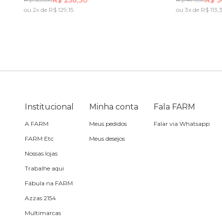
Óculos de sol
ou 2x de R$ 129,15
ou 3x de R$ 113,
Incluir na mochila
Pin e patch
Planner
Pochete
Institucional
Minha conta
Fala FARM
Porta incenso e incensário
A FARM
Meus pedidos
Falar via Whatsapp
FARM Etc
Meus desejos
Porta isqueiro
Nossas lojas
Trabalhe aqui
Sabonete
Fábula na FARM
Azzas 2154
Skate
Multimarcas