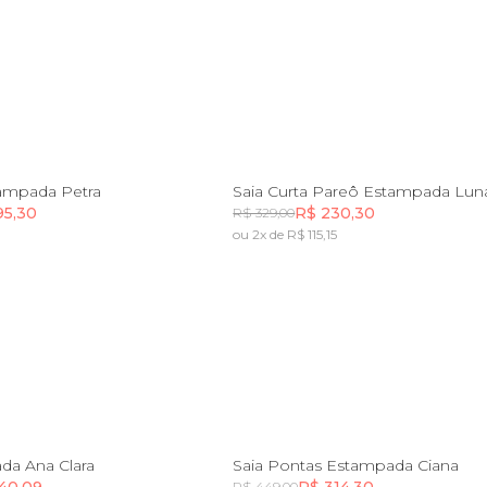
P
M
G
GG
PP
P
M
G
G
tampada Petra
Saia Curta Pareô Estampada Lun
95,30
R$ 230,30
R$ 329,00
ou 2x de R$ 115,15
Incluir na mochila
Incluir na mochila
G
PP
P
M
G
G
da Ana Clara
Saia Pontas Estampada Ciana
40,09
R$ 314,30
R$ 449,00