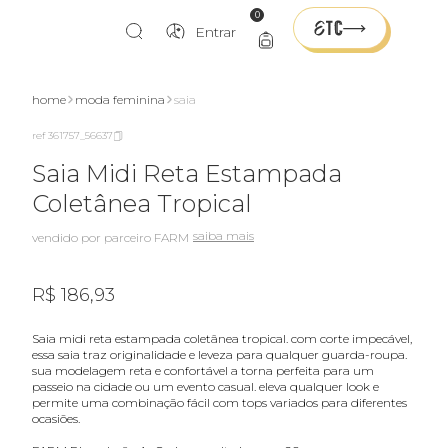
0
Entrar
home
moda feminina
saia
ref 361757_56637
Saia Midi Reta Estampada
Coletânea Tropical
saiba mais
vendido por parceiro FARM
R$ 186,93
saia midi reta estampada coletânea tropical. com corte impecável,
essa saia traz originalidade e leveza para qualquer guarda-roupa.
sua modelagem reta e confortável a torna perfeita para um
passeio na cidade ou um evento casual. eleva qualquer look e
permite uma combinação fácil com tops variados para diferentes
ocasiões.