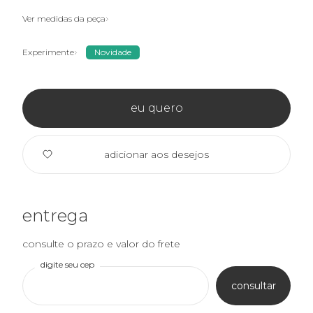
Ver medidas da peça
Experimente
Novidade
eu quero
adicionar aos desejos
entrega
consulte o prazo e valor do frete
digite seu cep
consultar