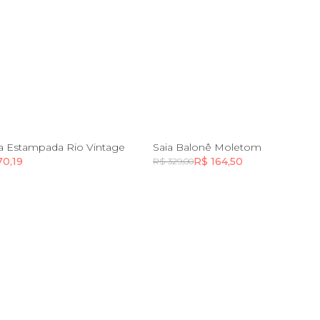
M
G
GG
PP
P
M
G
G
ta Estampada Rio Vintage
Saia Balonê Moletom
70,19
R$ 164,50
R$ 329,00
Incluir na mochila
Incluir na mochila