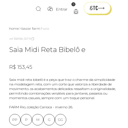
0
Entrar
home
bazar farm
saia
ref 358158_55719
Saia Midi Reta Bibelô e
R$ 153,45
saia midi reta bibelô é a peça que traz o charme da simplicidade
na modelagem reta, com um corte que valoriza a liberdade de
movimento. os acabamentos delicados ressaltam a originalidade,
permitindo combinações versáteis para jantares, passeios ou
momentos casuais, sempre com um toque personal.
FARM Rio, coleção Carioca - inverno 26.
PP
P
M
G
GG