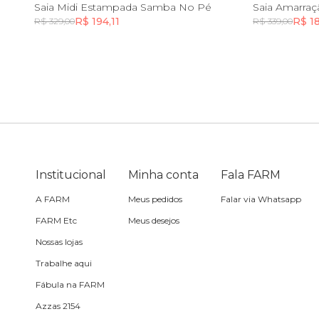
PP
P
G
GG
PP
Saia Midi Estampada Samba No Pé
Saia Amarra
R$ 194,11
R$ 1
R$ 329,00
R$ 339,00
Sling
Incluir na mochila
Toalha
Travesseiro
Vela
Institucional
Minha conta
Fala FARM
A FARM
Meus pedidos
Falar via Whatsapp
FARM Etc
Meus desejos
Nossas lojas
Trabalhe aqui
Fábula na FARM
Azzas 2154