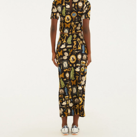
Fone e headphone
Frescobol
Lancheira
Lenço
Mala
Meia
Necessaire