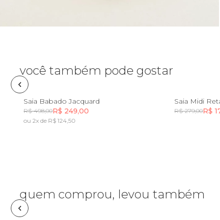
Óculos de sol
Pin e patch
Planner
você também pode gostar
Pochete
PP
P
M
G
GG
Saia Babado Jacquard
Saia Midi Re
R$ 249,00
R$ 1
R$ 498,00
R$ 279,00
Porta incenso e incensário
ou 2x de R$ 124,50
Incluir na mochila
Porta isqueiro
Sabonete
quem comprou, levou também
Skate