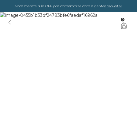
você merece 30% OFF pra comemorar com a gente
aproveita!
0