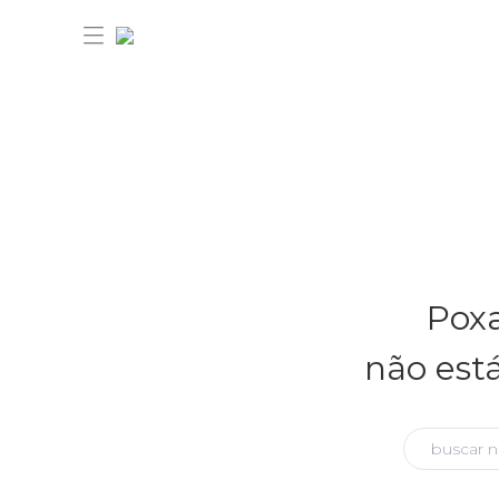
30% OFF ANIVERSÁRIO FARM
Novidades
Poxa
Roupas
Novidades
não est
Bazar
Roupas
Ver tudo
FARM Etc
Bazar