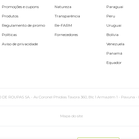
Promoções e cupons
Natureza
Paraguai
Produtos
Transparência
Peru
Regulamento de promo
Re-FARM
Uruguai
Políticas
Fornecedores
Bolívia
Aviso de privacidade
Venezuela
Panamá
Equador
PAS SA. - Av Coronel Phidias Tavora 360, Blc 1 Armazém 1 - Pavuna - Rio de
Mapa do site