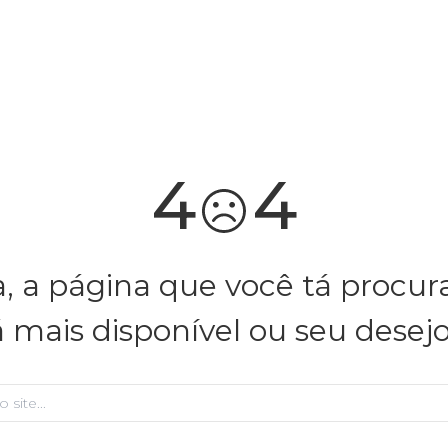
você merece 30% OFF pra comemorar com a gente
aproveita!
4
4
, a página que você tá procu
á mais disponível ou seu desej