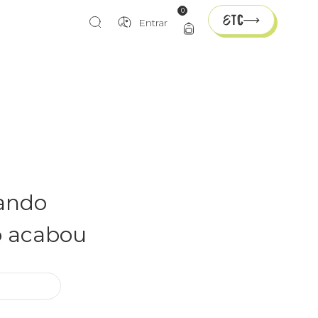
0
Entrar
rando
o acabou