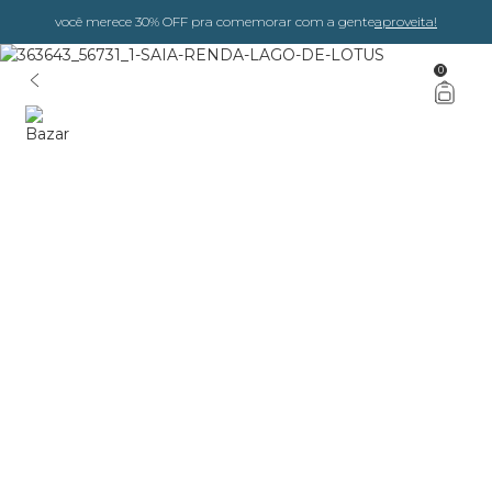
você merece 30% OFF pra comemorar com a gente
aproveita!
0