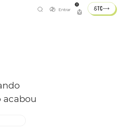
0
Entrar
rando
o acabou