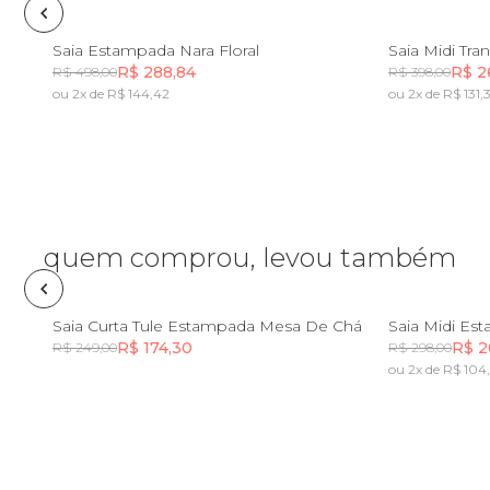
Fone e headphone
PP
P
M
G
GG
PP
Saia Estampada Nara Floral
Saia Midi Tr
R$ 288,84
R$ 2
R$ 498,00
R$ 398,00
ou 2x de R$ 144,42
ou 2x de R$ 131,
Frescobol
Incluir na mochila
Lancheira
Lenço
quem comprou, levou também
Mala
PP
P
M
G
GG
PP
Saia Curta Tule Estampada Mesa De Chá
Saia Midi Es
R$ 174,30
R$ 2
R$ 249,00
R$ 298,00
Meia
ou 2x de R$ 104
Incluir na mochila
Necessaire