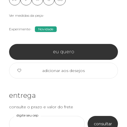
Ver medidas da peça
Experimente
Novidade
eu quero
adicionar aos desejos
entrega
consulte o prazo e valor do frete
digite seu cep
consultar