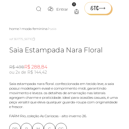
0
Entrar
home
moda feminina
saia
ref 361775_56710
Saia Estampada Nara Floral
R$ 288,84
R$ 498
ou 2x de R$ 144,42
saia estampada nara floral. confeccionada em tecido leve, a saia
possui modelagem evasê e comprimento midi, garantindo
movimento e leveza. os detalhes de amarração nas laterais
agregam charme e praticidade. ideal para ocasiões casuais, é uma
peça versátil que eleva qualquer guarda-roupa com originalidade
e frescor.
FARM Rio, coleção As Cariocas - alto inverno 26.
PP
P
M
G
GG