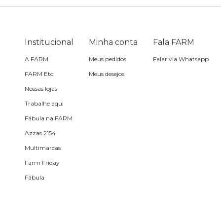
Óculos de sol
Pin e patch
Institucional
Minha conta
Fala FARM
A FARM
Meus pedidos
Falar via Whatsapp
Planner
FARM Etc
Meus desejos
Nossas lojas
Pochete
Trabalhe aqui
Fábula na FARM
Porta incenso e incensário
Azzas 2154
Multimarcas
Porta isqueiro
Farm Friday
Fábula
Sabonete
Skate