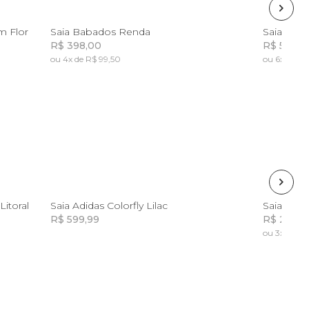
P
G
GG
P
m Flor
Saia Babados Renda
R$ 398,00
R$ 598,0
ou 4x de R$ 99,50
ou 6x de R$
Incluir na mochila
G
P
M
G
GG
itoral
Saia Adidas Colorfly Lilac
Saia Shor
R$ 599,99
R$ 298,0
ou 3x de R$
Incluir na mochila