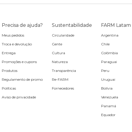
Precisa de ajuda?
Sustentabilidade
FARM Latam
Meus pedidos
Circularidade
Argentina
Troca e devolução
Gente
Chile
Entrega
Cultura
Colômbia
Promoções e cupons
Natureza
Paraguai
Produtos
Transparência
Peru
Regulamento de promo
Re-FARM
Uruguai
Políticas
Fornecedores
Bolívia
Aviso de privacidade
Venezuela
Panamá
Equador