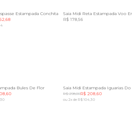
P
M
G
GG
G
GG
anspasse Estampada Conchita
Saia Midi Reta Estampada Voo E
62,68
R$ 178,56
34
Incluir na mochila
Incluir na mochila
P
M
G
GG
PP
P
M
G
G
tampada Bules De Flor
Saia Midi Estampada Iguarias Do L
08,60
R$ 208,60
R$ 298,00
,30
ou 2x de R$ 104,30
Incluir na mochila
Incluir na mochila