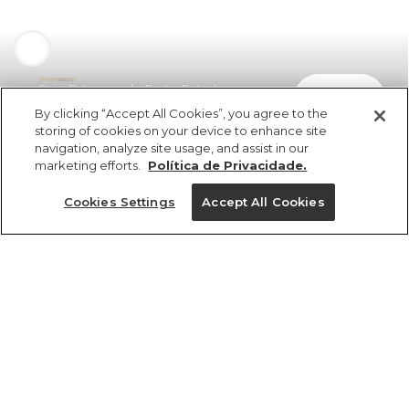
Saia Estampada Fruta Estrela
comprar
R$ 429,00
R$ 257,40
By clicking “Accept All Cookies”, you agree to the
storing of cookies on your device to enhance site
navigation, analyze site usage, and assist in our
marketing efforts.
Política de Privacidade.
Cookies Settings
Accept All Cookies
ref 362735_55378
Saia Estampada
Fruta Estrela
Tamanhos
Tamanhos
Tamanhos
Tamanhos
R$ 429,00
R$ 257,40
2x R$ 128,70 sem juros
PP
PP
PP
P
GG
P
P
P
M
M
M
M
G
G
G
G
PP
GG
GG
GG
tamanhos
1 un.