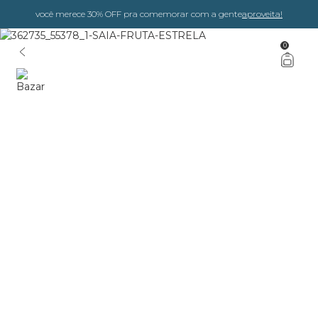
você merece 30% OFF pra comemorar com a gente
aproveita!
0