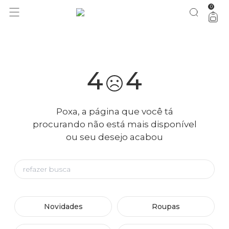
0
você merece 30% OFF pra comemorar com a gente
aproveita!
4
4
Poxa, a página que você tá
procurando não está mais disponível
ou seu desejo acabou
Novidades
Roupas