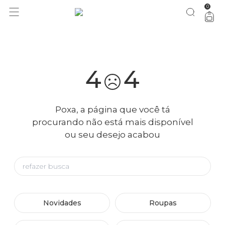
0
você merece 30% OFF pra comemorar com a gente
aproveita!
4
4
Poxa, a página que você tá
procurando não está mais disponível
ou seu desejo acabou
Novidades
Roupas