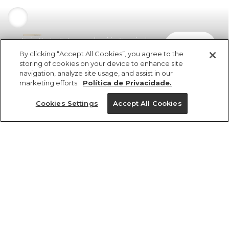
Saia Curta Estampada Lírio Tropical
comprar
R$ 298,00
R$ 163,90
By clicking “Accept All Cookies”, you agree to the
storing of cookies on your device to enhance site
navigation, analyze site usage, and assist in our
marketing efforts.
Política de Privacidade.
Cookies Settings
Accept All Cookies
ref 351958_54145
Saia Curta
Estampada Lírio
Tamanhos
Tropical
R$ 298,00
R$ 163,90
PP
P
M
G
GG
tamanhos
1 un.