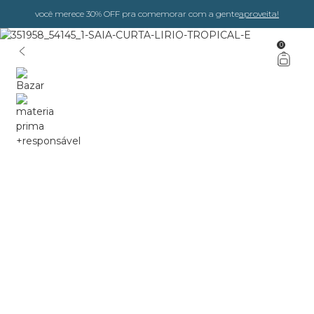
você merece 30% OFF pra comemorar com a gente
aproveita!
0