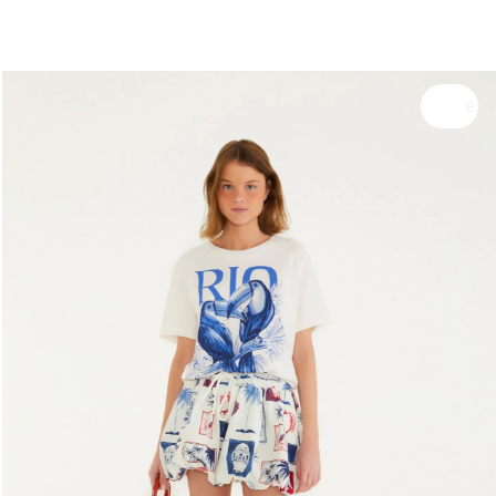
você merece 30% OFF pra comemorar com a gente
aproveita!
Experimente