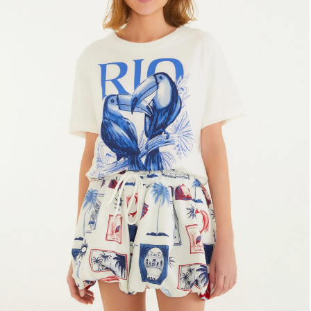
Frescobol
Lancheira
Lenço
Mala
Meia
Necessaire
Óculos de sol