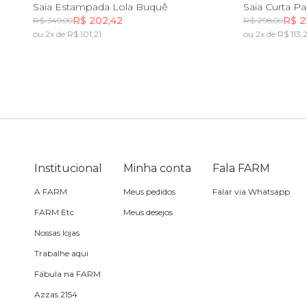
PP
P
M
G
GG
PP
Saia Estampada Lola Buquê
Saia Curta P
R$ 202,42
R$ 2
R$ 349,00
R$ 298,00
Toalha
ou 2x de R$ 101,21
ou 2x de R$ 113,
Incluir na mochila
Travesseiro
Vela
Institucional
Minha conta
Fala FARM
A FARM
Meus pedidos
Falar via Whatsapp
FARM Etc
Meus desejos
Nossas lojas
Trabalhe aqui
Fábula na FARM
Azzas 2154