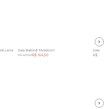
PP
P
M
G
GG
ral Lena
Saia Balonê Moletom
Saia Listr
R$ 164,50
R$ 254,7
R$ 329,00
Incluir na mochila