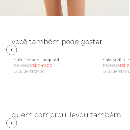
Pin e patch
Planner
Pochete
você também pode gostar
Porta
incenso e
PP
P
M
G
GG
P
Saia Babado Jacquard
Saia Midi Tu
incensário
R$ 249,00
R$ 2
R$ 498,00
R$ 349,00
Porta
ou 2x de R$ 124,50
ou 2x de R$ 104
isqueiro
Incluir na mochila
Sabonete
Skate
quem comprou, levou também
Sling