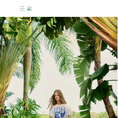
30% OFF ANIVERSÁRIO FARM
Novidades
Roupas
Novidades
Bazar
Roupas
Ver tudo
FARM Etc
Bazar