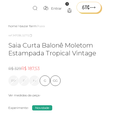
0
Entrar
home
bazar farm
saia
ref 347038_52712
Saia Curta Balonê Moletom
Estampada Tropical Vintage
R$ 187,53
R$ 329
PP
P
M
G
GG
Ver medidas da peça
Experimente
Novidade