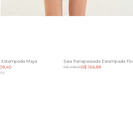
P
M
G
GG
PP
P
le Estampada Maya
Saia Transpassada Estampada Flo
09,40
R$ 166,88
R$ 298,00
,70
Incluir na mochila
Incluir na mochila