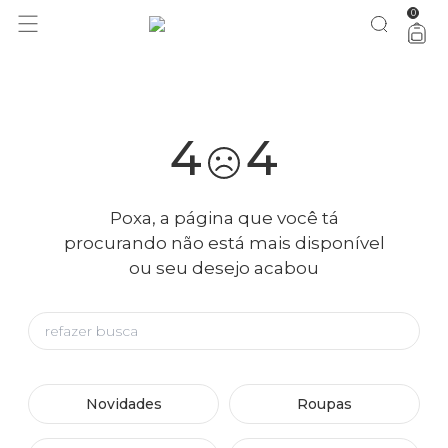
0
você merece 30% OFF pra comemorar com a gente
aproveita!
4
4
Poxa, a página que você tá
procurando não está mais disponível
ou seu desejo acabou
Novidades
Roupas