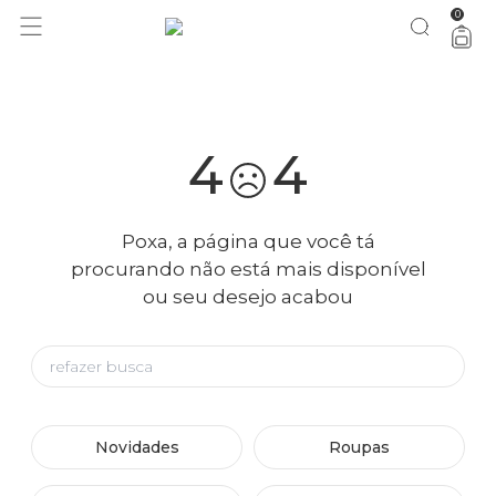
0
você merece 30% OFF pra comemorar com a gente
aproveita!
4
4
Poxa, a página que você tá
procurando não está mais disponível
ou seu desejo acabou
Novidades
Roupas