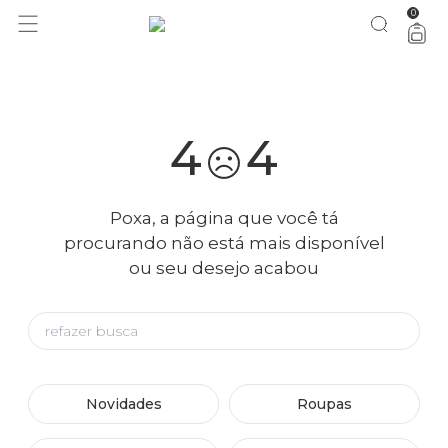
0
você merece 30% OFF pra comemorar com a gente
aproveita!
4
4
Poxa, a página que você tá
procurando não está mais disponível
ou seu desejo acabou
Novidades
Roupas