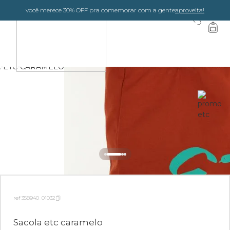
você merece 30% OFF pra comemorar com a gente
aproveita!
0
ref 358940_01032
Sacola etc caramelo