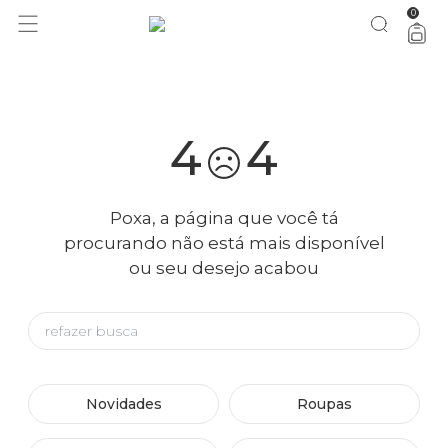
0
você merece 30% OFF pra comemorar com a gente
aproveita!
4
4
Poxa, a página que você tá
procurando não está mais disponível
ou seu desejo acabou
Novidades
Roupas