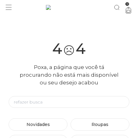
0
você merece 30% OFF pra comemorar com a gente
aproveita!
4
4
Poxa, a página que você tá
procurando não está mais disponível
ou seu desejo acabou
Novidades
Roupas