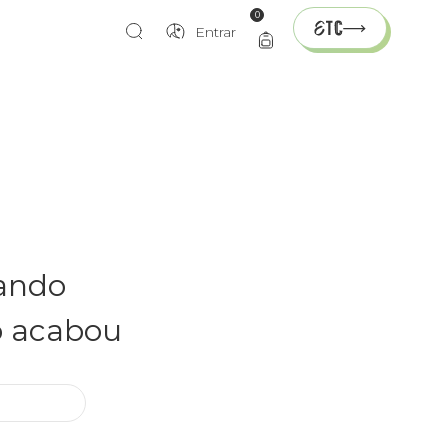
0
Entrar
rando
o acabou