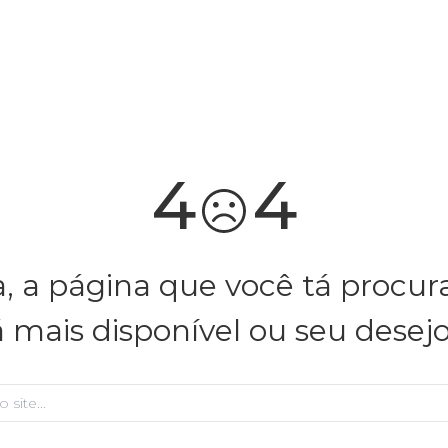
4
4
, a página que você tá procu
á mais disponível ou seu desej