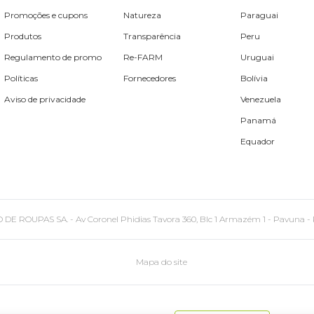
Promoções e cupons
Natureza
Paraguai
Produtos
Transparência
Peru
Regulamento de promo
Re-FARM
Uruguai
Políticas
Fornecedores
Bolívia
Aviso de privacidade
Venezuela
Panamá
Equador
PAS SA. - Av Coronel Phidias Tavora 360, Blc 1 Armazém 1 - Pavuna - Rio de
Mapa do site