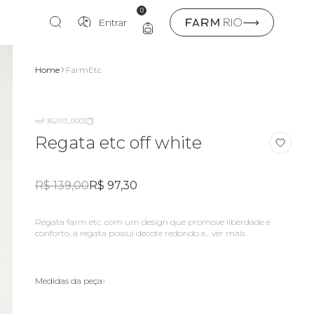
0
Entrar
Home
FarmEtc
ref 362113_0003
Regata etc off white
R$ 139,00
R$ 97,30
Regata farm etc. com um design que promove liberdade e
conforto, a regata possui decote redondo e...
ver mais
Medidas da peça