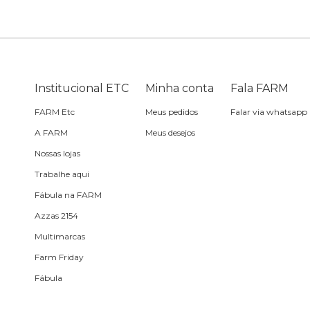
Skate
Estojo
Lenço
Meia
Boné
Bola
Travesseiro de
Sling
Sabonete
Sling
praia
Corda de celular
Frescobol
Institucional ETC
Minha conta
Fala FARM
FARM Etc
Meus pedidos
Falar via whatsapp
Caixa de metal
Bola
A FARM
Meus desejos
Nossas lojas
Espelho de bolsa
Trabalhe aqui
Fábula na FARM
Chaveiro
Azzas 2154
Multimarcas
Meia
Farm Friday
Fábula
Almofada de viagem