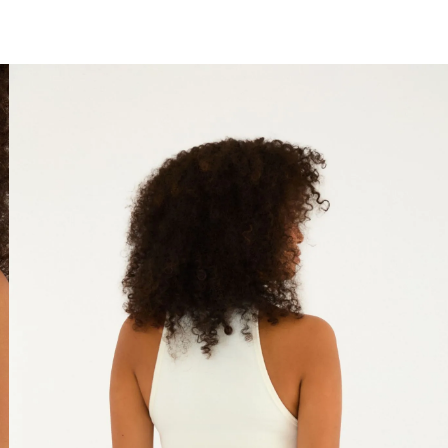
você merece 30% OFF pra comemorar com a gente
aproveita!