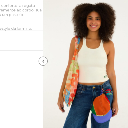
conforto, a regata
vemente ao corpo. sua
ou um passeio
style da farm rio.