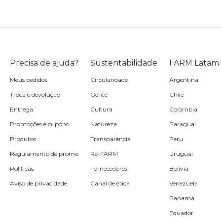
Precisa de ajuda?
Sustentabilidade
FARM Latam
Meus pedidos
Circularidade
Argentina
Troca e devolução
Gente
Chile
Entrega
Cultura
Colômbia
Promoções e cupons
Natureza
Paraguai
Produtos
Transparência
Peru
Regulamento de promo
Re-FARM
Uruguai
Políticas
Fornecedores
Bolívia
Aviso de privacidade
Canal de ética
Venezuela
Panamá
Equador