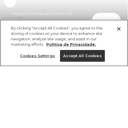
Regata Estampada Sonho De
comprar
Concha Preto
By clicking “Accept All Cookies”, you agree to the
R$ 279,00
R$ 186,93
storing of cookies on your device to enhance site
navigation, analyze site usage, and assist in our
marketing efforts.
Política de Privacidade.
Cookies Settings
Accept All Cookies
ref 361181_56714
Regata Estampada
Sonho De Concha
Tamanhos
Tamanhos
Tamanhos
Tamanhos
Preto
R$ 279,00
R$ 186,93
PP
PP
PP
P
GG
P
P
P
M
M
M
M
PP
G
G
G
GG
GG
GG
G
tamanhos
1 un.
1 un.