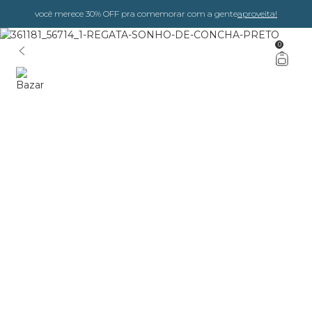
você merece 30% OFF pra comemorar com a gente
aproveita!
0