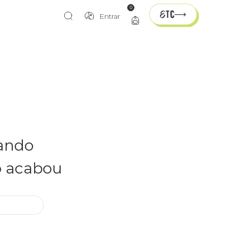
0
Entrar
rando
o acabou