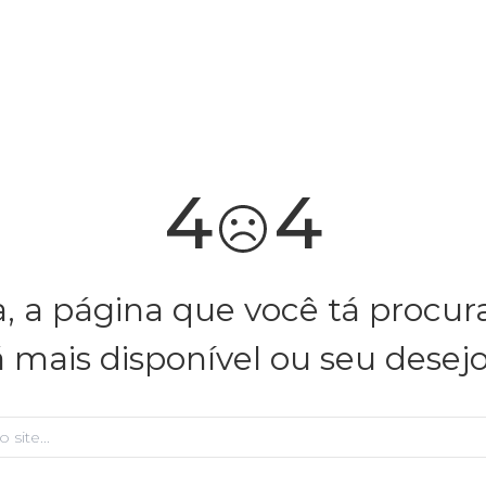
4
4
, a página que você tá procu
á mais disponível ou seu desej