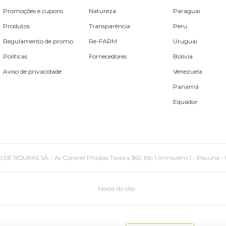
Promoções e cupons
Natureza
Paraguai
Produtos
Transparência
Peru
Regulamento de promo
Re-FARM
Uruguai
Políticas
Fornecedores
Bolívia
Aviso de privacidade
Venezuela
Panamá
Equador
PAS SA. - Av Coronel Phidias Tavora 360, Blc 1 Armazém 1 - Pavuna - Rio de
Mapa do site