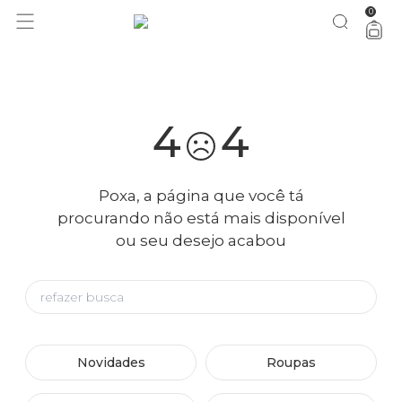
0
você merece 30% OFF pra comemorar com a gente
aproveita!
4
4
Poxa, a página que você tá
procurando não está mais disponível
ou seu desejo acabou
Novidades
Roupas