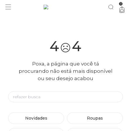
0
você merece 30% OFF pra comemorar com a gente
aproveita!
4
4
Poxa, a página que você tá
procurando não está mais disponível
ou seu desejo acabou
Novidades
Roupas